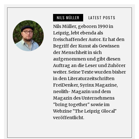
B
E
R
NILS MÜLLER
LATEST POSTS
2
6
Nils Müller, geboren 1990 in
,
2
Leipzig, lebt ebenda als
0
freischaffender Autor. Er hat den
2
Begriff der Kunst als Gewissen
3
der Menschheit in sich
aufgenommen und gibt diesen
Auftrag an die Leser und Zuhörer
weiter. Seine Texte wurden bisher
in den Literaturzeitschriften
FreiDenker, Syrinx Magazine,
neolith- Magazin und dem
Magazin des Unternehmens
"bring together" sowie im
Webzine "The Leipzig Glocal"
veröffentlicht.