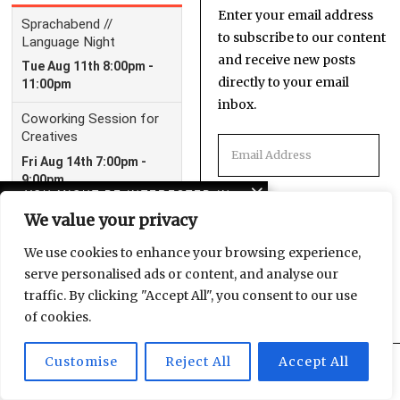
Enter your email address
to subscribe to our content
and receive new posts
directly to your email
inbox.
Email
Address
YOU MIGHT BE INTERESTED IN
We value your privacy
American horror story:
SUBSCRIBE!
Trump and the crisis of
We use cookies to enhance your browsing experience,
imagination
serve personalised ads or content, and analyse our
traffic. By clicking "Accept All", you consent to our use
Reichstagsbrand: Zum
of cookies.
90. Jahrestag (Teil 2)
Customise
Reject All
Accept All