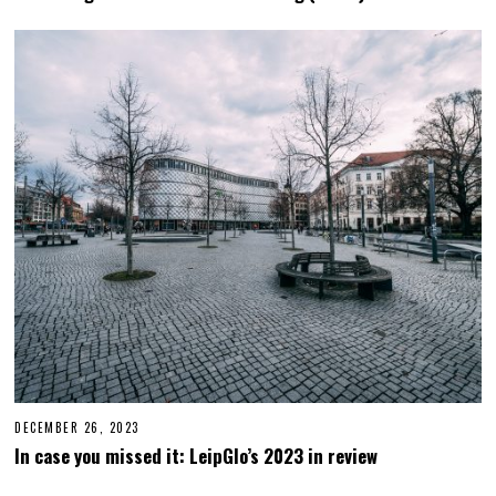
E
6
,
2
0
2
4
DECEMBER 26, 2023
D
E
In case you missed it: LeipGlo’s 2023 in review
C
E
M