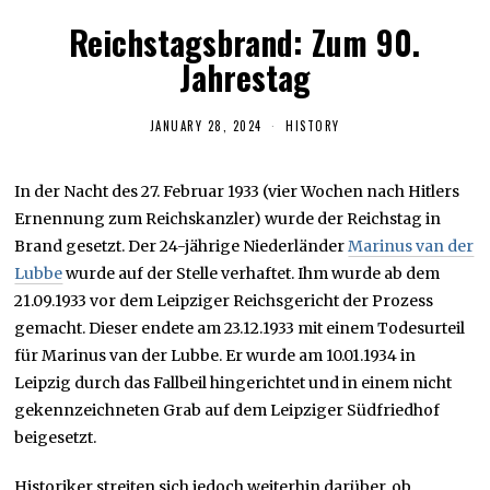
Reichstagsbrand: Zum 90.
Jahrestag
JANUARY 28, 2024
J
HISTORY
U
N
E
In der Nacht des 27. Februar 1933 (vier Wochen nach Hitlers
6
,
Ernennung zum Reichskanzler) wurde der Reichstag in
2
0
Brand gesetzt. Der 24-jährige Niederländer
Marinus van der
2
Lubbe
wurde auf der Stelle verhaftet. Ihm wurde ab dem
4
21.09.1933 vor dem Leipziger Reichsgericht der Prozess
gemacht. Dieser endete am 23.12.1933 mit einem Todesurteil
für Marinus van der Lubbe. Er wurde am 10.01.1934 in
Leipzig durch das Fallbeil hingerichtet und in einem nicht
gekennzeichneten Grab auf dem Leipziger Südfriedhof
beigesetzt.
Historiker streiten sich jedoch weiterhin darüber, ob