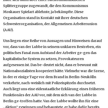
Splittergruppe zugewandt, die den Kommunismus
Moskauer Spielart ablehnte, ja bekämpfte. Diese
Organisation stand in Kontakt mit ihrer deutschen
Schwesterorganisation, der Allgemeinen Arbeiterunion
(AAU).
Uns liegen eine Reihe von Aussagen und Hinweisen darauf
vor, dass van der Lubbe in seinem unklaren Bestreben, ein
politisches Fanal zum Aufstand der Arbeiter ge-gen das
kapitalistische System zu setzen, Provokateuren
aufgesessen ist. Das be-deutet nicht, dass er bewusst mit
Nationalsozialisten kooperiert hätte. Vielmehr war die Szene,
in der er einige Tage vor dem Brand in Berlin-Neukölln
verkehrte, nach-weislich mit Polizeispitzeln durchsetzt.
Auch liegt uns eine eidesstaatliche Erklärung eines früheren
Funktionärs der AAU vor, mit dem sich van der Lubbe in
Berlin ge-troffen hatte. Van der Lubbe wollte ihn für eine
„Aktion‟ gewinnen und behauptete, er habe dafür bereits