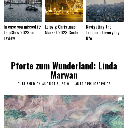
In case you missed it:
Leipzig Christmas
Navigating the
LeipGlo’s 2023 in
Market 2023 Guide
trauma of everyday
review
life
Pforte zum Wunderland: Linda
Marwan
PUBLISHED ON
AUGUST 8, 2019
A
ARTS
/
PHILOSOPHIES
U
G
U
S
T
9
,
2
0
1