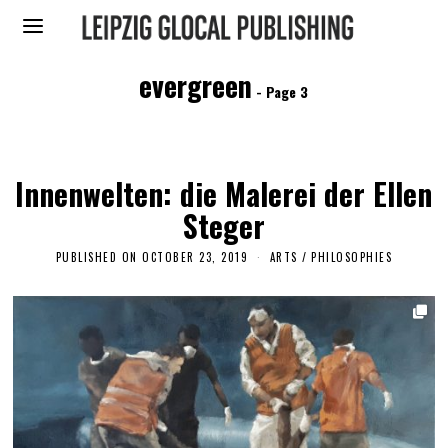
evergreen
- Page 3
Innenwelten: die Malerei der Ellen
Steger
PUBLISHED ON
OCTOBER 23, 2019
O
ARTS
/
PHILOSOPHIES
C
T
O
B
E
R
1
5
,
2
0
1