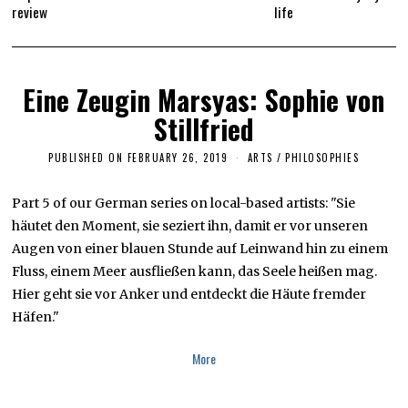
review
life
Eine Zeugin Marsyas: Sophie von
Stillfried
PUBLISHED ON
FEBRUARY 26, 2019
F
ARTS
/
PHILOSOPHIES
E
B
R
Part 5 of our German series on local-based artists: "Sie
U
häutet den Moment, sie seziert ihn, damit er vor unseren
A
R
Augen von einer blauen Stunde auf Leinwand hin zu einem
Y
2
Fluss, einem Meer ausfließen kann, das Seele heißen mag.
6
Hier geht sie vor Anker und entdeckt die Häute fremder
,
2
Häfen."
0
1
9
More