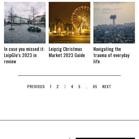
In case you missed it:
Leipzig Christmas
Navigating the
LeipGlo’s 2023 in
Market 2023 Guide
trauma of everyday
review
life
PREVIOUS
1
2
3
4
5
…
65
NEXT