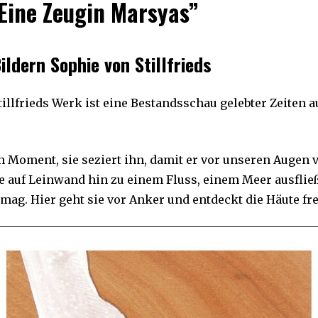
 “Eine Zeugin Marsyas”
U
A
R
Y
2
ildern Sophie von Stillfrieds
6
,
2
0
illfrieds Werk ist eine Bestandsschau gelebter Zeiten a
1
9
en Moment, sie seziert ihn, damit er vor unseren Augen 
e auf Leinwand hin zu einem Fluss, einem Meer ausflie
 mag. Hier geht sie vor Anker und entdeckt die Häute f