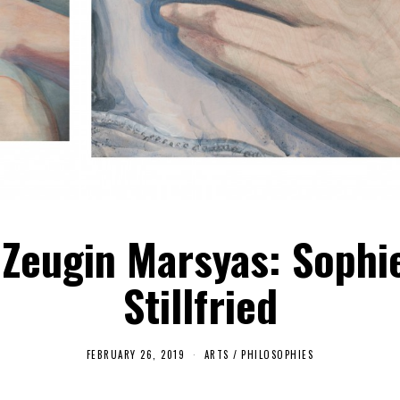
 Zeugin Marsyas: Sophi
Stillfried
FEBRUARY 26, 2019
F
ARTS
/
PHILOSOPHIES
E
B
R