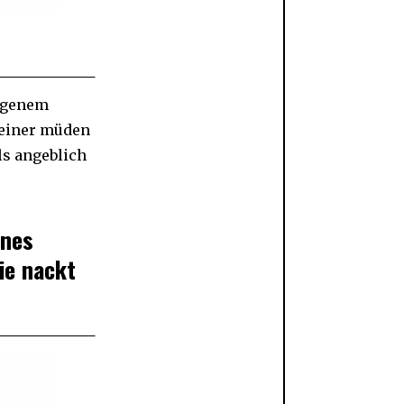
eigenem
e einer müden
ls angeblich
ines
ie nackt