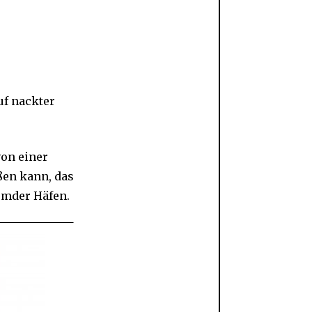
uf nackter
von einer
ßen kann, das
remder Häfen.