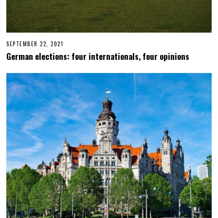
SEPTEMBER 22, 2021
F
E
German elections: four internationals, four opinions
B
R
U
A
R
Y
1
,
2
0
2
3