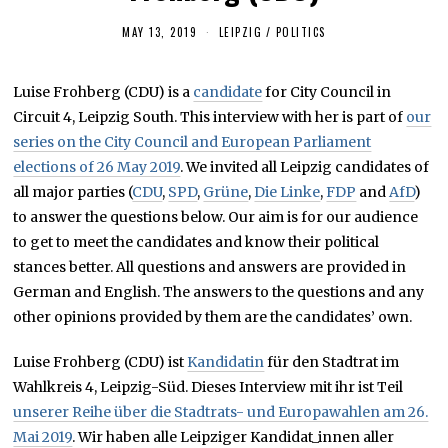
MAY 13, 2019
M
LEIPZIG
/
POLITICS
A
Y
1
Luise Frohberg (CDU) is a
candidate
for City Council in
3
,
Circuit 4, Leipzig South. This interview with her is part of
our
2
0
series on the City Council and European Parliament
1
elections of 26 May 2019
. We invited all Leipzig candidates of
9
all major parties (
CDU
,
SPD
,
Grüne
,
Die Linke
,
FDP
and
AfD
)
to answer the questions below. Our aim is for our audience
to get to meet the candidates and know their political
stances better. All questions and answers are provided in
German and English. The answers to the questions and any
other opinions provided by them are the candidates’ own.
Luise Frohberg (CDU) ist
Kandidatin
für den Stadtrat im
Wahlkreis 4, Leipzig-Süd. Dieses Interview mit ihr ist Teil
unserer Reihe über die Stadtrats- und Europawahlen am 26.
Mai 2019
. Wir haben alle Leipziger Kandidat_innen aller