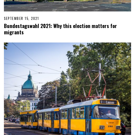
SEPTEMBER 15, 2021
F
E
Bundestagswahl 2021: Why this election matters for
B
migrants
R
U
A
R
Y
2
4
,
2
0
2
3