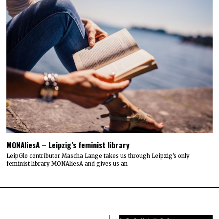
MONAliesA – Leipzig’s feminist library
LeipGlo contributor Mascha Lange takes us through Leipzig's only
feminist library MONAliesA and gives us an