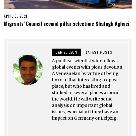
APRIL 6, 2021
A
P
Migrants’ Council second pillar selection: Shafagh Aghaei
R
I
L
5
,
2
DANIEL LEON
LATEST POSTS
0
2
A political scientist who follows
1
global events with pious devotion.
A Venezuelan by virtue of being
born in that interesting tropical
place, but who has lived and
studied in several places around
the world. He will write some
analysis on important global
issues, especially if they have an
impact on Germany or Leipzig.