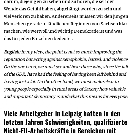
darum, diejenigen zu sehen und zu hören, die seit der
Wende das Gefühl haben, abgehängt worden zu sein und
viel verloren zu haben. Andererseits müssen wir den jungen
Menschen gerade in ländlichen Regionen von Sachsen klar
machen, wie wertvoll und wichtig Demokratie ist und was
das für jeden Einzelnen bedeutet.
English:
In my view, the point is not so much improving the
reputation but acting against xenophobia, hatred, and violence.
On the one hand, we must see and hear those who, since the fall
of the GDR, have had the feeling of having been left behind and
having lost a lot. On the other hand, we must make clear to
young people especially in rural areas of Saxony how valuable
and important democracy is and what this means for everyone.
Viele Arbeitgeber in Leipzig hatten in den
letzten Jahren Schwierigkeiten, qualifizierte
Nicht-EU-Arbeitskräfte in Bereichen mit